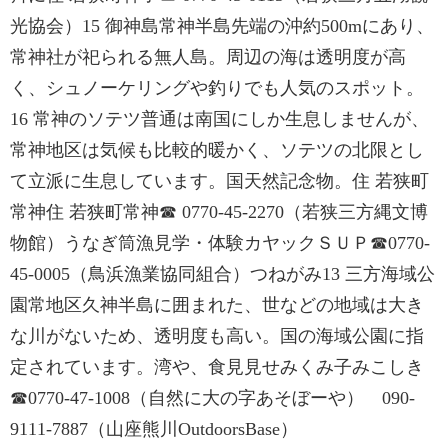
光協会）15 御神島常神半島先端の沖約500mにあり、
常神社が祀られる無人島。周辺の海は透明度が高
く、シュノーケリングや釣りでも人気のスポット。
16 常神のソテツ普通は南国にしか生息しませんが、
常神地区は気候も比較的暖かく、ソテツの北限とし
て立派に生息しています。国天然記念物。住 若狭町
常神住 若狭町常神☎ 0770-45-2270（若狭三方縄文博
物館）うなぎ筒漁見学・体験カヤックＳＵＰ☎0770-
45-0005（鳥浜漁業協同組合）つねがみ13 三方海域公
園常地区久神半島に囲まれた、世などの地域は大き
な川がないため、透明度も高い。国の海域公園に指
定されています。湾や、食見見せみくみ子みこしき
☎0770-47-1008（自然に大の字あそぼーや） 090-
9111-7887（山座熊川OutdoorsBase）