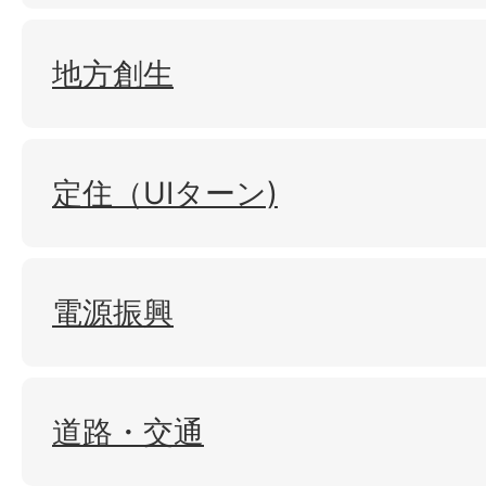
地方創生
定住（UIターン)
電源振興
道路・交通