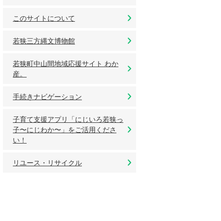
このサイトについて
若狭三方縄文博物館
若狭町中山間地域応援サイト わか
産。
手続きナビゲーション
子育て支援アプリ「にじいろ若狭っ
子〜にじわか〜」をご活用くださ
い！
リユース・リサイクル