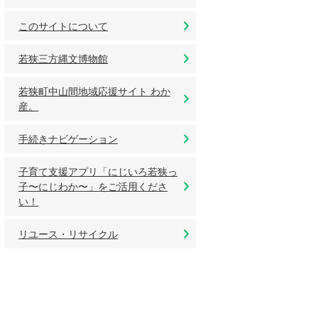
このサイトについて
若狭三方縄文博物館
若狭町中山間地域応援サイト わか
産。
手続きナビゲーション
子育て支援アプリ「にじいろ若狭っ
子〜にじわか〜」をご活用くださ
い！
リユース・リサイクル