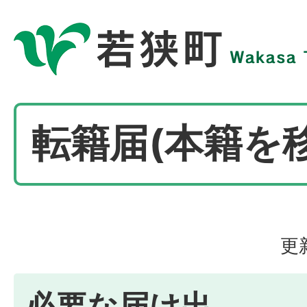
転籍届(本籍を
更
必要な届け出