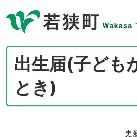
出生届(子ども
とき)
更