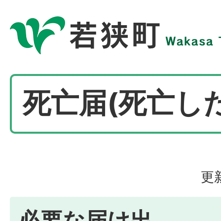
死亡届(死亡し
更
必要な届け出