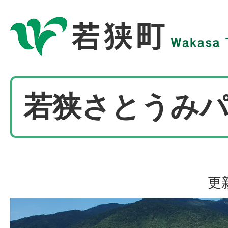
若狭さとうみ
更