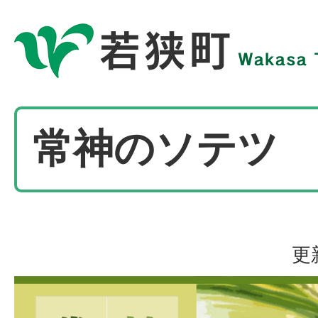
常神のソテツ
更