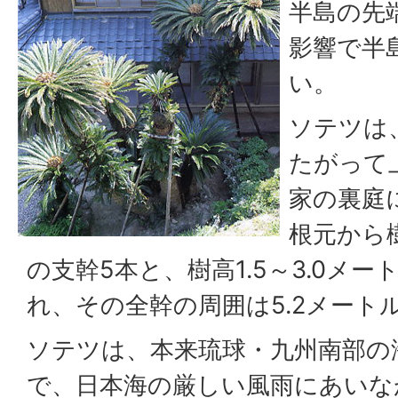
半島の先
影響で半
い。
ソテツは
たがって
家の裏庭
根元から樹
の支幹5本と、樹高1.5～3.0メ
れ、その全幹の周囲は5.2メート
ソテツは、本来琉球・九州南部の
で、日本海の厳しい風雨にあいな