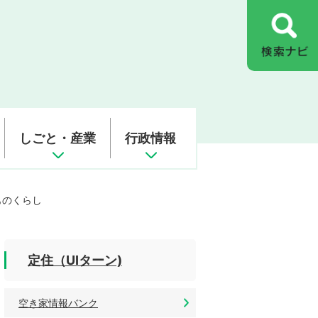
しごと・産業
行政情報
ものくらし
定住（UIターン)
空き家情報バンク