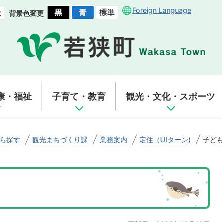
Foreign Language
背景色変更
康・福祉
子育て・教育
観光・文化・スポーツ
ら探す
観光まちづくり課
業務案内
定住（UIターン)
子ど