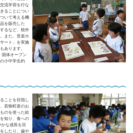
交流学習を行な
きることについ
ついて考える機
品を販売した
するなど、校外
。また、音楽ホ
サート」を実施
もあります。
」国体オープン
の小中学生約
ることを目指し
、若狭町産のお
ものを使った給
を知り、食への
やかな成長を目
をしたり、歯や