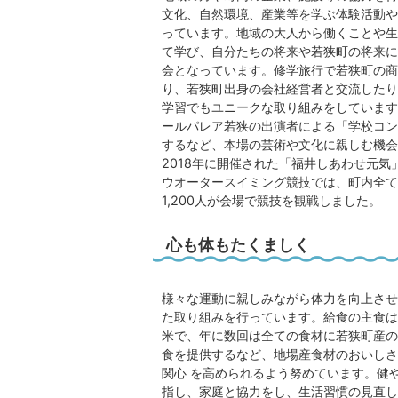
文化、自然環境、産業等を学ぶ体験活動や
っています。地域の大人から働くことや生
て学び、自分たちの将来や若狭町の将来に
会となっています。修学旅行で若狭町の商
り、若狭町出身の会社経営者と交流したり
学習でもユニークな取り組みをしています
ールパレア若狭の出演者による「学校コン
するなど、本場の芸術や文化に親しむ機会
2018年に開催された「福井しあわせ元気
ウオータースイミング競技では、町内全て
1,200人が会場で競技を観戦しました。
心も体もたくましく
様々な運動に親しみながら体力を向上させ
た取り組みを行っています。給食の主食は
米で、年に数回は全ての食材に若狭町産の
食を提供するなど、地場産食材のおいしさ
関心 を高められるよう努めています。健
指し、家庭と協力をし、生活習慣の見直し