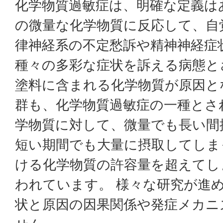
化学物質過敏症は、明確な定義は
の微量な化学物質に反応して、自
律神経系の不定愁訴や精神神経症
種々の多彩な症状を訴える病態と
塗料に含まれる化学物質が原因と
群も、化学物質過敏症の一種とさ
学物質に対して、微量でも長い間
短い期間でも大量に摂取してしま
ける化学物質の許容量を超えてし
われています。 様々な研究が進
状と原因の因果関係や発症メカニ