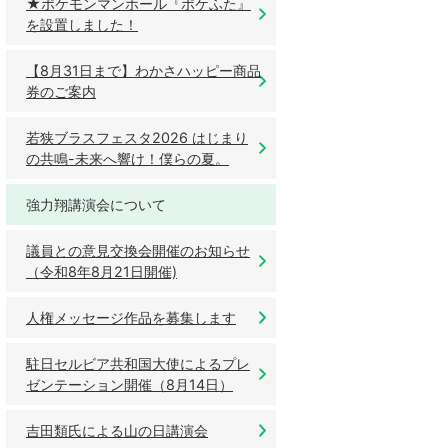
★ポケモンマンホール『ポケふた』
を設置しました！
【8月31日まで】わかさハッピー商品
券のご案内
若狭ブラスフェスタ2026 はじまり
の共鳴-未来へ響け！僕らの夏。
強力翔講演会について
議員との意見交換会開催のお知らせ
（令和8年8月21日開催)
人権メッセージ作品を募集します
駐日セルビア共和国大使によるプレ
ゼンテーション開催（8月14日）
吉田類氏による山の日講演会