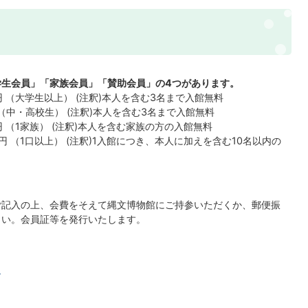
学生会員」「家族会員」「賛助会員」の4つがあります。
0円 （大学生以上） (注釈)本人を含む3名まで入館無料
 （中・高校生） (注釈)本人を含む3名まで入館無料
0円 （1家族） (注釈)本人を含む家族の方の入館無料
0円 （1口以上） (注釈)1入館につき、本人に加えを含む10名以内の
ご記入の上、会費をそえて縄文博物館にご持参いただくか、郵便振
さい。会員証等を発行いたします。
ら
)