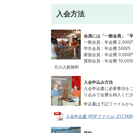
入会方法
会員には「一般会員」「
一般会員：年会費 2,00
学生会員：年会費 500円
家族会員：年会費 3,00
賛助会員：年会費 10,00
方の入館無料
入会申込み方法
入会申込書に必要事項を
り込みで会費を納入くだ
申込書は下記ファイルか
入会申込書 (PDFファイル: 217.7KB
規約