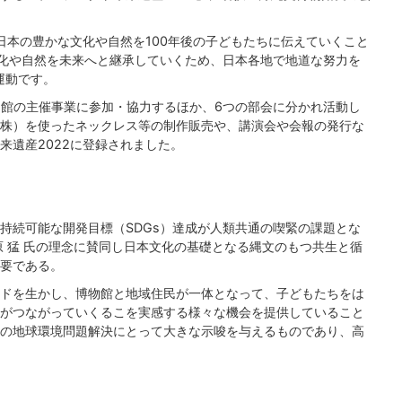
日本の豊かな文化や自然を100年後の子どもたちに伝えていくこと
文化や自然を未来へと継承していくため、日本各地で地道な努力を
運動です。
、博物館の主催事業に参加・協力するほか、6つの部会に分かれ活動し
株）を使ったネックレス等の制作販売や、講演会や会報の発行な
来遺産2022に登録されました。
持続可能な開発目標（SDGs）達成が人類共通の喫緊の課題とな
原 猛 氏の理念に賛同し日本文化の基礎となる縄文のもつ共生と循
要である。
ドを生かし、博物館と地域住民が一体となって、子どもたちをは
がつながっていくるこを実感する様々な機会を提供していること
の地球環境問題解決にとって大きな示唆を与えるものであり、高