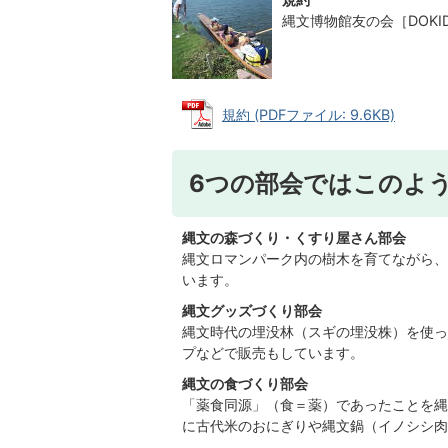
縄文博物館友の会［DOKI
規約 (PDFファイル: 9.6KB)
6つの部会ではこのよ
縄文の森づくり・くすり屋さん部会
縄文ロマンパーク内の樹木を育てながら、
います。
縄文グッズづくり部会
縄文時代の埋没林（スギの埋没株）を使っ
プなどで販売もしています。
縄文の食づくり部会
「薬食同源」（食＝薬）であったことを縄
に古代米のおにぎりや縄文鍋（イノシシ肉