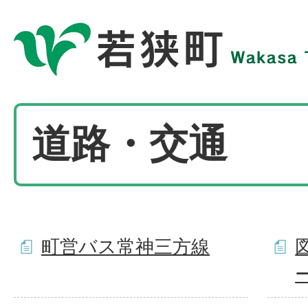
道路・交通
町営バス常神三方線